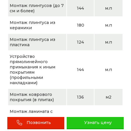
Монтаж плинтусов (до 7
144
м.п
см и более)
Монтаж плинтуса из
180
м.п
керамики
Монтаж плинтуса из
124
м.п
пластика
Устройство
прямолинейного
примыкания к иным
144
м.п
покрытиям
(профильными
накладками)
Монтаж коврового
136
м2
покрытия (в плитах)
Монтаж ламината с
подложкой на
396
м2
подготовленную
Позвонить
Узнать цену
поверхность