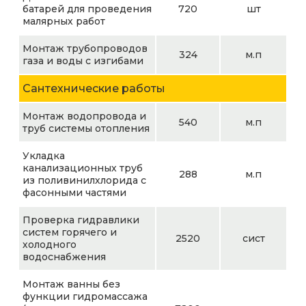
батарей для проведения
720
шт
малярных работ
Монтаж трубопроводов
324
м.п
газа и воды с изгибами
Сантехнические работы
Монтаж водопровода и
540
м.п
труб системы отопления
Укладка
канализационных труб
288
м.п
из поливинилхлорида с
фасонными частями
Проверка гидравлики
систем горячего и
2520
сист
холодного
водоснабжения
Монтаж ванны без
функции гидромассажа