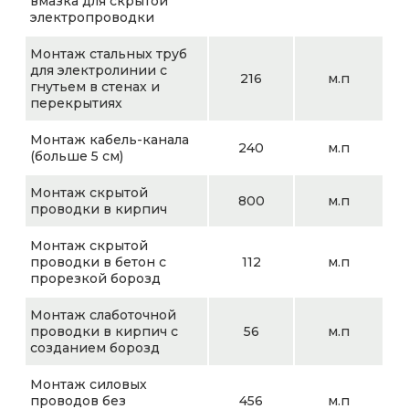
вмазка для скрытой
электропроводки
Монтаж стальных труб
для электролинии с
216
м.п
гнутьем в стенах и
перекрытиях
Монтаж кабель-канала
240
м.п
(больше 5 см)
Монтаж скрытой
800
м.п
проводки в кирпич
Монтаж скрытой
проводки в бетон с
112
м.п
прорезкой борозд
Монтаж слаботочной
проводки в кирпич с
56
м.п
созданием борозд
Монтаж силовых
проводов без
456
м.п