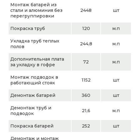
Монтаж батарей из
стали и алюминия без
2448
шт
перегруппировки
Покраска труб
120
м.п
Укладка труб теплых
244,8
м.п
полов
Дополнительная плата
72
м.п
за укладку в гофре
Монтаж подводок в
1152
шт
работающий стояк
Демонтаж батарей
360
шт
Демонтаж труб и
21,6
м.п
подводок
Покраска батарей
252
шт
Демонтаж и монтаж