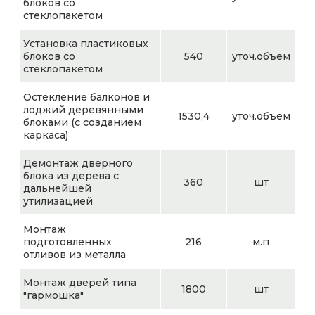
блоков со
стеклопакетом
Установка пластиковых
блоков со
540
уточ.объем
стеклопакетом
Остекление балконов и
лоджий деревянными
1530,4
уточ.объем
блоками (с созданием
каркаса)
Демонтаж дверного
блока из дерева с
360
шт
дальнейшей
утилизацией
Монтаж
подготовленных
216
м.п
отливов из металла
Монтаж дверей типа
1800
шт
"гармошка"