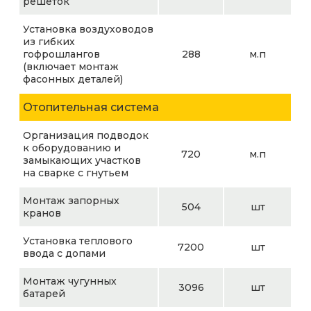
решеток
Установка воздуховодов
из гибких
гофрошлангов
288
м.п
(включает монтаж
фасонных деталей)
Отопительная система
Организация подводок
к оборудованию и
720
м.п
замыкающих участков
на сварке с гнутьем
Монтаж запорных
504
шт
кранов
Установка теплового
7200
шт
ввода с допами
Монтаж чугунных
3096
шт
батарей