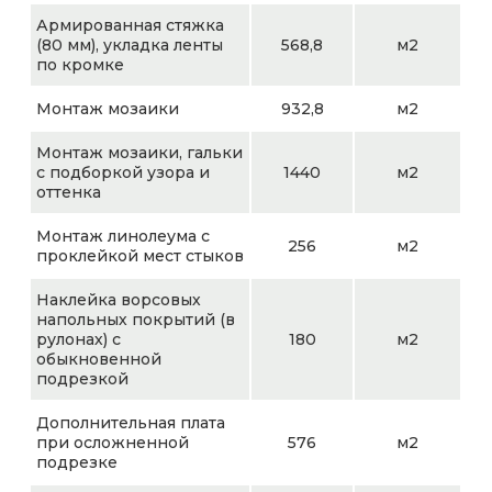
Армированная стяжка
(80 мм), укладка ленты
568,8
м2
по кромке
Монтаж мозаики
932,8
м2
Монтаж мозаики, гальки
с подборкой узора и
1440
м2
оттенка
Монтаж линолеума с
256
м2
проклейкой мест стыков
Наклейка ворсовых
напольных покрытий (в
рулонах) с
180
м2
обыкновенной
подрезкой
Дополнительная плата
при осложненной
576
м2
подрезке